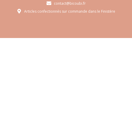
contact@bicoubi.fr
Articles confectionnés sur commande dans le Finistère