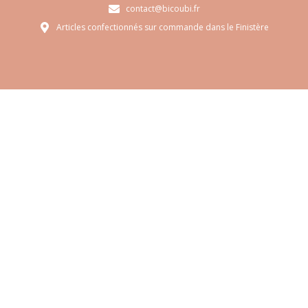
contact@bicoubi.fr
Articles confectionnés sur commande dans le Finistère